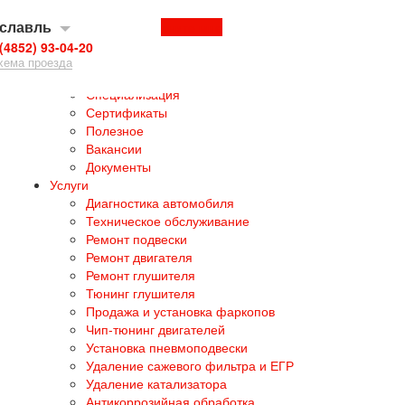
славль
Перезвоните мне
(4852) 93-04-20
хема проезда
О нас
Специализация
Сертификаты
Полезное
Вакансии
Документы
Услуги
Диагностика автомобиля
Техническое обслуживание
Ремонт подвески
Ремонт двигателя
Ремонт глушителя
Тюнинг глушителя
Продажа и установка фаркопов
Чип-тюнинг двигателей
Установка пневмоподвески
Удаление сажевого фильтра и ЕГР
Удаление катализатора
Антикоррозийная обработка