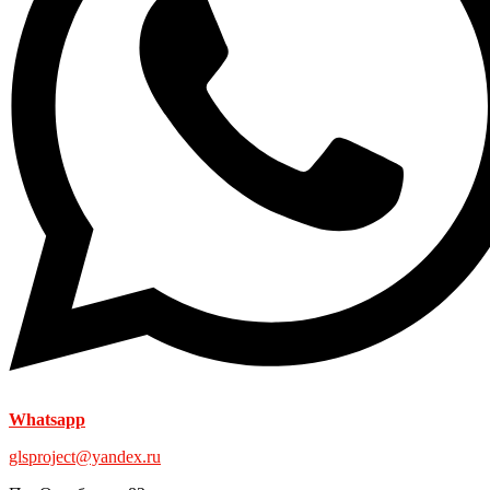
Whatsapp
glsproject@yandex.ru