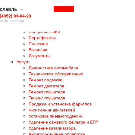
славль
Перезвоните мне
(4852) 93-04-20
хема проезда
О нас
Специализация
Сертификаты
Полезное
Вакансии
Документы
Услуги
Диагностика автомобиля
Техническое обслуживание
Ремонт подвески
Ремонт двигателя
Ремонт глушителя
Тюнинг глушителя
Продажа и установка фаркопов
Чип-тюнинг двигателей
Установка пневмоподвески
Удаление сажевого фильтра и ЕГР
Удаление катализатора
Антикоррозийная обработка