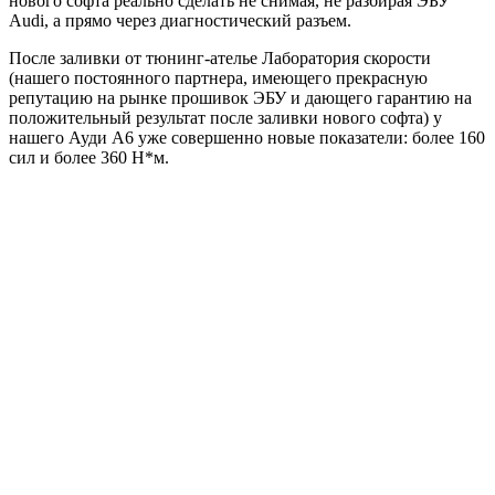
нового софта реально сделать не снимая, не разбирая ЭБУ
Audi, а прямо через диагностический разъем.
После заливки от тюнинг-ателье Лаборатория скорости
(нашего постоянного партнера, имеющего прекрасную
репутацию на рынке прошивок ЭБУ и дающего гарантию на
положительный результат после заливки нового софта) у
нашего Ауди А6 уже совершенно новые показатели: более 160
сил и более 360 Н*м.