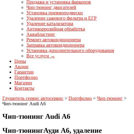
Продажа и установка фаркопов
Чип-тюнинг двигателей
Установка пневмоподвески
Удаление сажевого фильтра и ЕГР
Удаление катализатора
Антикоррозийная обработка
Аквабластинг
Ремонт автокондиционера
Заправка автокондиционера
Установка дополнительного оборудования
Все услуги →
Цены
Акции
Гарантии
Портфолио
Магазин
Контакты
Глушитель сервис автосервис
>
Портфолио
>
Чип-тюнинг
>
Чип-тюнинг Audi A6
Чип-тюнинг Audi A6
Чип-тюнингАуди А6, удаление