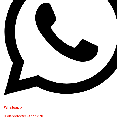
Whatsapp
glsproject@yandex.ru