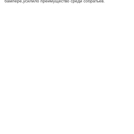
бампере,усилило преимущество среди собратьев.