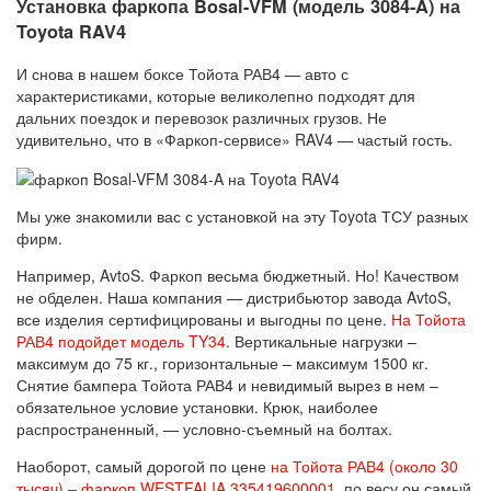
Установка фаркопа Bosal-VFM (модель 3084-A) на
Toyota RAV4
И снова в нашем боксе Тойота РАВ4 — авто с
характеристиками, которые великолепно подходят для
дальних поездок и перевозок различных грузов. Не
удивительно, что в «Фаркоп-сервисе» RAV4 — частый гость.
Мы уже знакомили вас с установкой на эту Toyota ТСУ разных
фирм.
Например, AvtoS. Фаркоп весьма бюджетный. Но! Качеством
не обделен. Наша компания — дистрибьютор завода AvtoS,
все изделия сертифицированы и выгодны по цене.
На Тойота
РАВ4 подойдет модель TY34
. Вертикальные нагрузки –
максимум до 75 кг., горизонтальные – максимум 1500 кг.
Снятие бампера Тойота РАВ4 и невидимый вырез в нем –
обязательное условие установки. Крюк, наиболее
распространенный, — условно-съемный на болтах.
Наоборот, самый дорогой по цене
на Тойота РАВ4 (около 30
тысяч) – фаркоп WESTFALIA 335419600001
, по весу он самый