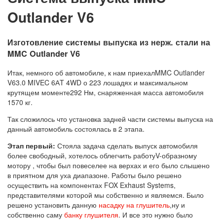
Outlander V6
Изготовление системы выпуска из нерж. стали на
MMC Outlander V6
Итак, немного об автомобиле, к нам приехалMMC Outlander
V63.0 MIVEC 6АT 4WD о 223 лошадях и максимальном
крутящем моменте292 Нм, снаряженная масса автомобиля
1570 кг.
Так сложилось что установка задней части системы выпуска на
данный автомобиль состоялась в 2 этапа.
Этап первый:
Стояла задача сделать выпуск автомобиля
более свободный, хотелось облегчить работуV-образному
мотору , чтобы был повеселее на верхах и его было слышено
в приятном для уха диапазоне. Работы было решено
осуществить на компонентах FOX Exhaust Systems,
представителями которой мы собственно и являемся. Было
решено установить данную
насадку на глушитель
,ну и
собственно саму
банку глушителя
. И все это нужно было