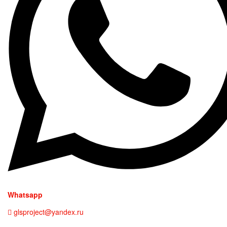
Whatsapp
glsproject@yandex.ru