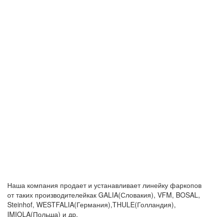
Наша компания продает и устанавливает линейку фаркопов
от таких производителейкак GALIA(Словакия), VFM, BOSAL,
Steinhof, WESTFALIA(Германия),THULE(Голландия),
IMIOLA(Польша) и др.