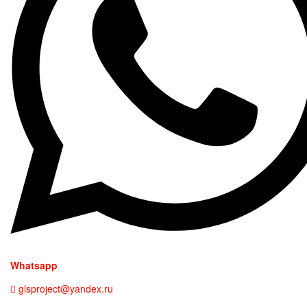
Whatsapp
glsproject@yandex.ru