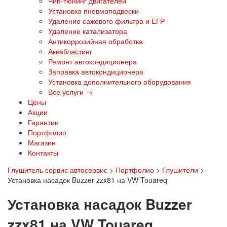
Чип-тюнинг двигателей
Установка пневмоподвески
Удаление сажевого фильтра и ЕГР
Удаление катализатора
Антикоррозийная обработка
Аквабластинг
Ремонт автокондиционера
Заправка автокондиционера
Установка дополнительного оборудования
Все услуги →
Цены
Акции
Гарантии
Портфолио
Магазин
Контакты
Глушитель сервис автосервис
>
Портфолио
>
Глушители
>
Установка насадок Buzzer zzx81 на VW Touareq
Установка насадок Buzzer
zzx81 на VW Touareq